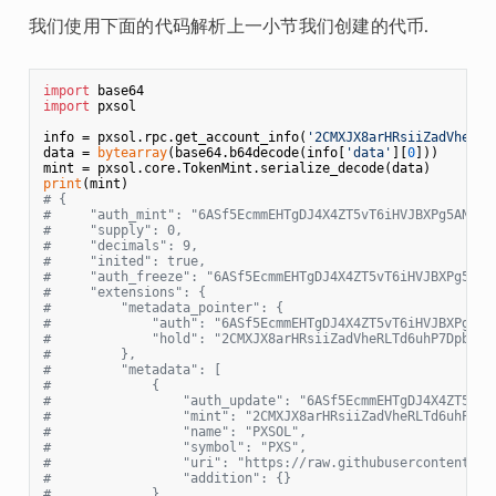
我们使用下面的代码解析上一小节我们创建的代币.
import
import
 pxsol

info = pxsol.rpc.get_account_info(
'2CMXJX8arHRsiiZadVheRLT
data = 
bytearray
(base64.b64decode(info[
'data'
][
0
]))

print
# {
#     "auth_mint": "6ASf5EcmmEHTgDJ4X4ZT5vT6iHVJBXPg5AN5Yo
#     "supply": 0,
#     "decimals": 9,
#     "inited": true,
#     "auth_freeze": "6ASf5EcmmEHTgDJ4X4ZT5vT6iHVJBXPg5AN5
#     "extensions": {
#         "metadata_pointer": {
#             "auth": "6ASf5EcmmEHTgDJ4X4ZT5vT6iHVJBXPg5AN
#             "hold": "2CMXJX8arHRsiiZadVheRLTd6uhP7DpbaJ9
#         },
#         "metadata": [
#             {
#                 "auth_update": "6ASf5EcmmEHTgDJ4X4ZT5vT6
#                 "mint": "2CMXJX8arHRsiiZadVheRLTd6uhP7Dp
#                 "name": "PXSOL",
#                 "symbol": "PXS",
#                 "uri": "https://raw.githubusercontent.co
#                 "addition": {}
#             }