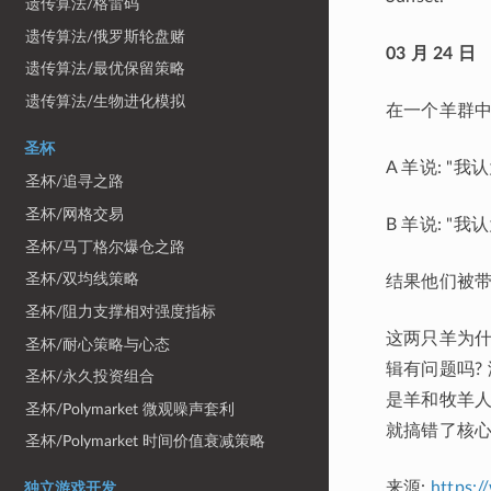
遗传算法/格雷码
遗传算法/俄罗斯轮盘赌
03 月 24 日
遗传算法/最优保留策略
遗传算法/生物进化模拟
在一个羊群中
圣杯
A 羊说: "
圣杯/追寻之路
圣杯/网格交易
B 羊说: "
圣杯/马丁格尔爆仓之路
圣杯/双均线策略
结果他们被带
圣杯/阻力支撑相对强度指标
这两只羊为什么
圣杯/耐心策略与心态
辑有问题吗?
圣杯/永久投资组合
是羊和牧羊人
圣杯/Polymarket 微观噪声套利
就搞错了核心
圣杯/Polymarket 时间价值衰减策略
来源:
https:
独立游戏开发