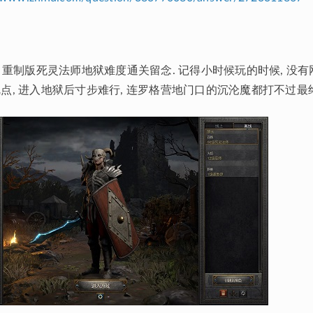
2 重制版死灵法师地狱难度通关留念. 记得小时候玩的时候, 没有
点, 进入地狱后寸步难行, 连罗格营地门口的沉沦魔都打不过最