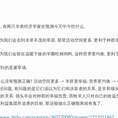
, 有两只羊类经济学家在预测今天中午吃什么.
我认为我们会去到水草丰茂的草原, 那里活动空间更多, 更利于种群
我认为我们会留在温暖干燥的羊圈吃精饲料, 这样营养更均衡, 更利
到的是屠宰场.
没有预测正确? 活动空间更多 -> 羊群更幸福; 营养更均衡 ->
 没问题, 有问题的是它们误以为它们和决策者的关系, 是羊和领头
的关系. 领头羊会对种群的幸福负责, 而牧羊人只对自己的收益负
利益集团所追逐的目标, 那还能做出正确预测就有鬼了.
//www.zhihu.com/question/383770080/answer/2723311867