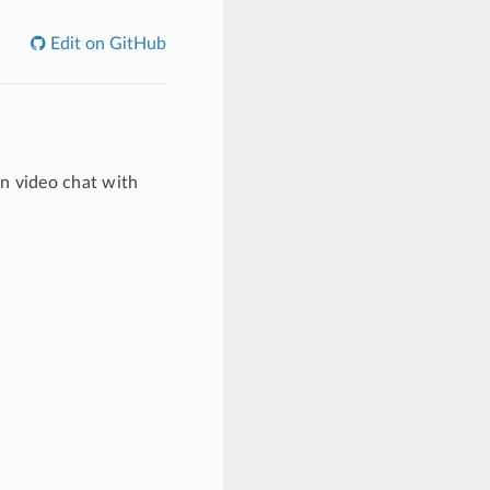
Edit on GitHub
an video chat with