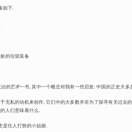
备如下.
识
团
静
神
上捡的垃圾装备
统治的艺术
一书, 其中一个概念对我有一些启发: 中国的正史大多
于无私的动机来创作, 它们中的大多数并非为了探寻有关过去的
的人们意味着什么.
历史是任人打扮的小姑娘.