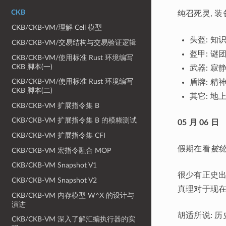
CKB
纯召死灵, 装
CKB/CKB-VM/理解 Cell 模型
头盔: 知
CKB/CKB-VM/交易结构与交易验证逻辑
盔甲: 谜
CKB/CKB-VM/使用标准 Rust 环境编写
CKB 脚本(一)
武器: 寂
CKB/CKB-VM/使用标准 Rust 环境编写
盾牌: 精
CKB 脚本(二)
其它: 地
CKB/CKB-VM 扩展指令集 B
CKB/CKB-VM 扩展指令集 B 的模糊测试
05 月 06 日
CKB/CKB-VM 扩展指令集 CFI
假期在看
被
CKB/CKB-VM 宏指令融合 MOP
CKB/CKB-VM Snapshot V1
很少有正史出
CKB/CKB-VM Snapshot V2
真理对于现在
CKB/CKB-VM 内存模型 W^X 的设计与
演进
胡适所说: 
CKB/CKB-VM 深入了解汇编执行器的实