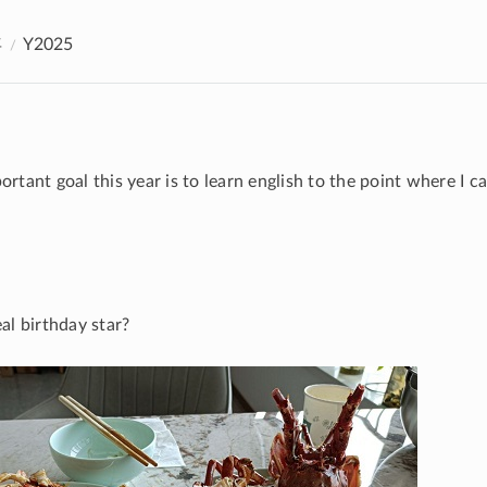
年
Y2025
rtant goal this year is to learn english to the point where I c
al birthday star?